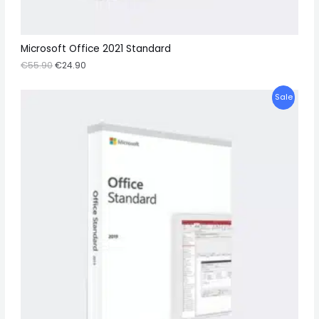
L
E
Microsoft Office 2021 Standard
€
55.90
€
24.90
P
Sale
R
O
D
U
C
T
O
N
S