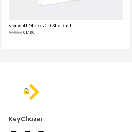
A
L
E
Microsoft Office 2019 Standard
€
49.90
€
17.90
KeyChaser