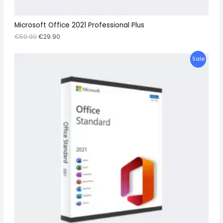
L
E
Microsoft Office 2021 Professional Plus
€
59.90
€
29.90
P
Sale
R
O
D
U
C
T
O
N
S
A