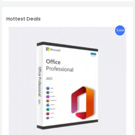
Hottest Deals
P
Sale
R
O
D
U
C
T
O
N
S
A